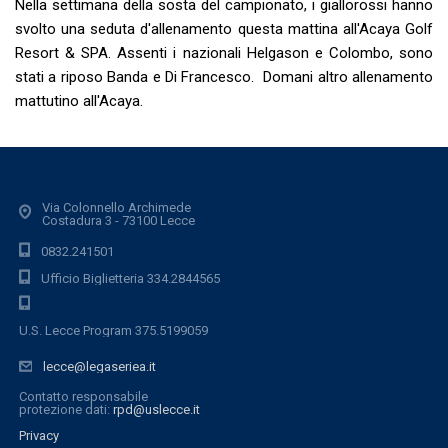
Nella settimana della sosta del campionato, i giallorossi hanno
svolto una seduta d'allenamento questa mattina all'Acaya Golf
Resort & SPA. Assenti i nazionali Helgason e Colombo, sono
stati a riposo Banda e Di Francesco. Domani altro allenamento
mattutino all'Acaya.
Via Colonnello Archimede
Costadura 3 - 73100 Lecce
0832.241501
Ufficio Biglietteria 334.2844565
U.S. Lecce Program 375.5199059
lecce@legaseriea.it
Contatto responsabile
protezione dati:
rpd@uslecce.it
Privacy