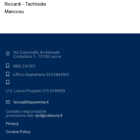
Riccardi - Tachtsidis
Mancosu
Via Colonnello Archimede
Costadura 3 - 73100 Lecce
0832.241501
Ufficio Biglietteria 334.2844565
U.S. Lecce Program 375.5199059
lecce@legaseriea.it
Contatto responsabile
protezione dati:
rpd@uslecce.it
Privacy
Cookie Policy