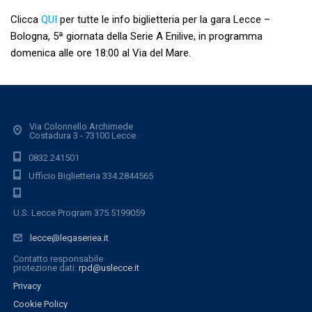
Clicca
QUI
per tutte le info biglietteria per la gara Lecce –
Bologna, 5ª giornata della Serie A Enilive, in programma
domenica alle ore 18:00 al Via del Mare.
Via Colonnello Archimede
Costadura 3 - 73100 Lecce
0832.241501
Ufficio Biglietteria 334.2844565
U.S. Lecce Program 375.5199059
lecce@legaseriea.it
Contatto responsabile
protezione dati:
rpd@uslecce.it
Privacy
Cookie Policy