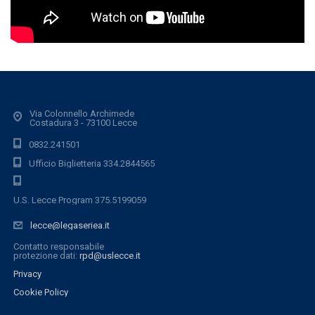
Via Colonnello Archimede
Costadura 3 - 73100 Lecce
0832.241501
Ufficio Biglietteria 334.2844565
U.S. Lecce Program 375.5199059
lecce@legaseriea.it
Contatto responsabile
protezione dati:
rpd@uslecce.it
Privacy
Cookie Policy