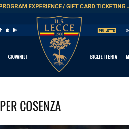
PROGRAM EXPERIENCE
/
GIFT CARD TICKETING
S
PIÙ LETTE
I
P
GIOVANILI
BIGLIETTERIA
M
N
D
 PER COSENZA