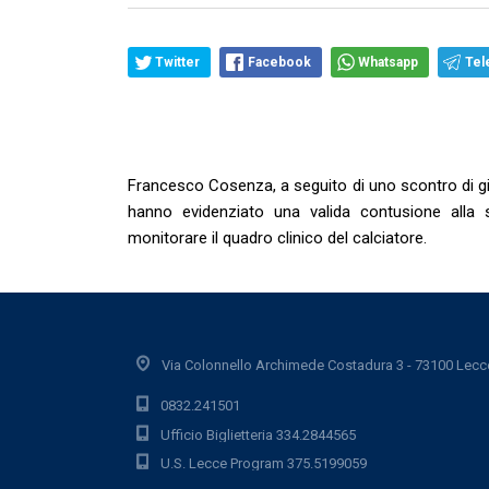
Twitter
Facebook
Whatsapp
Tel
Francesco Cosenza, a seguito di uno scontro di gi
hanno evidenziato una valida contusione alla s
monitorare il quadro clinico del calciatore.
Via Colonnello Archimede Costadura 3 - 73100 Lecc
0832.241501
Ufficio Biglietteria 334.2844565
U.S. Lecce Program 375.5199059