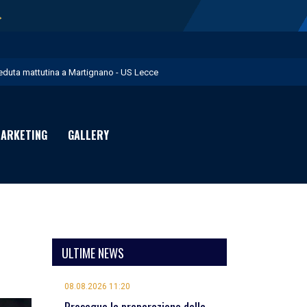
→
eduta mattutina a Martignano - US Lecce
 numeri di maglia per la Stagione Sportiva 2026/27 - US Lecce
uglia in Food è Premium Partner per il prossimo biennio - US Lecce
ARKETING
GALLERY
ota U.S. Lecce - US Lecce
omani pomeriggio l’amichevole con il Monopoli - US Lecce
ULTIME NEWS
08.08.2026 11:20