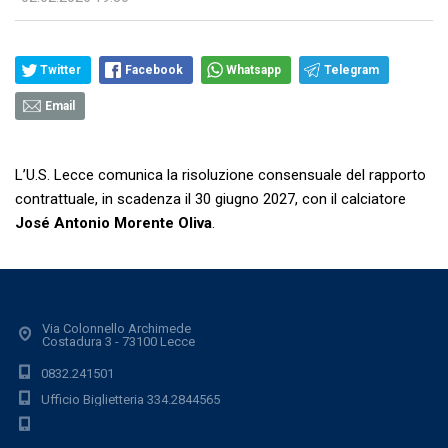
Twitter
Facebook
Whatsapp
Telegram
Email
L’U.S. Lecce comunica la risoluzione consensuale del rapporto
contrattuale, in scadenza il 30 giugno 2027, con il calciatore
José Antonio Morente Oliva
.
Via Colonnello Archimede
Costadura 3 - 73100 Lecce
0832.241501
Ufficio Biglietteria 334.2844565