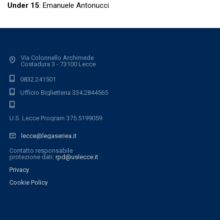
Under 15
: Emanuele Antonucci
Via Colonnello Archimede
Costadura 3 - 73100 Lecce
0832.241501
Ufficio Biglietteria 334.2844565
U.S. Lecce Program 375.5199059
lecce@legaseriea.it
Contatto responsabile
protezione dati:
rpd@uslecce.it
Privacy
Cookie Policy