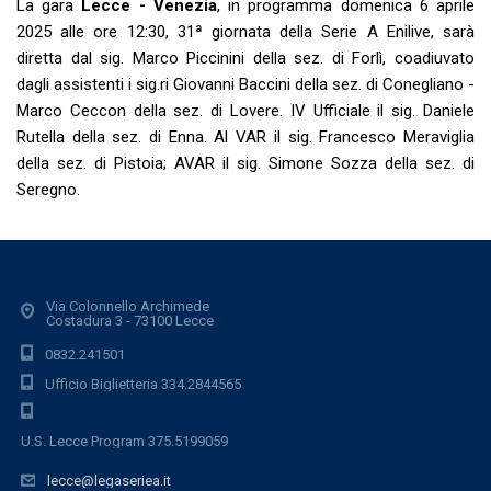
La gara
Lecce - Venezia
, in programma domenica 6 aprile
2025 alle ore 12:30, 31ª giornata della Serie A Enilive, sarà
diretta dal sig. Marco Piccinini della sez. di Forlì, coadiuvato
dagli assistenti i sig.ri Giovanni Baccini della sez. di Conegliano -
Marco Ceccon della sez. di Lovere. IV Ufficiale il sig. Daniele
Rutella della sez. di Enna. Al VAR il sig. Francesco Meraviglia
della sez. di Pistoia; AVAR il sig. Simone Sozza della sez. di
Seregno.
Via Colonnello Archimede
Costadura 3 - 73100 Lecce
0832.241501
Ufficio Biglietteria 334.2844565
U.S. Lecce Program 375.5199059
lecce@legaseriea.it