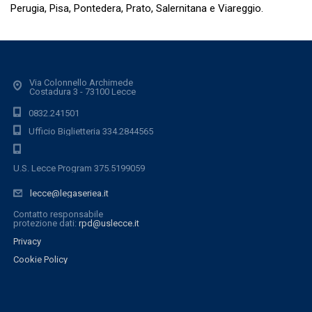
Perugia, Pisa, Pontedera, Prato, Salernitana e Viareggio.
Via Colonnello Archimede
Costadura 3 - 73100 Lecce
0832.241501
Ufficio Biglietteria 334.2844565
U.S. Lecce Program 375.5199059
lecce@legaseriea.it
Contatto responsabile
protezione dati:
rpd@uslecce.it
Privacy
Cookie Policy