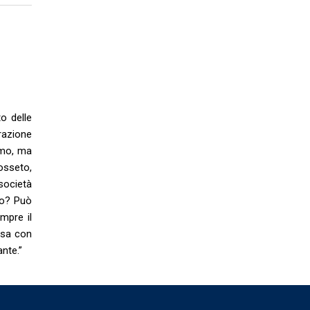
o delle
razione
emo, ma
rosseto,
 società
eto? Può
mpre il
ssa con
nte.”