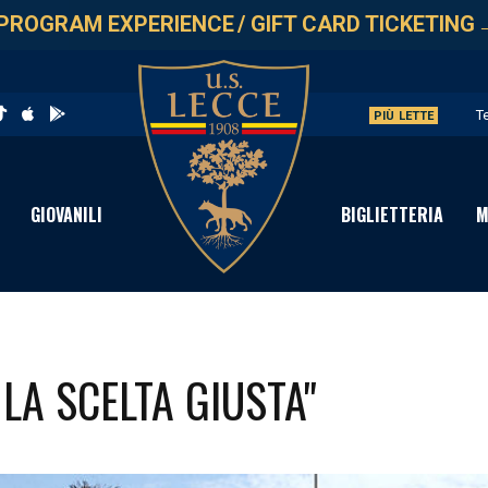
PROGRAM EXPERIENCE
/
GIFT CARD TICKETING
T
PIÙ LETTE
L
G
GIOVANILI
BIGLIETTERIA
M
L
A
LA SCELTA GIUSTA"