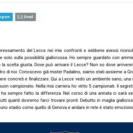
egram
Email
nteressamento del Lecce nei mie confronti e sebbene avessi ricevut
rare solo sulla possibilità giallorossa. Ho sempre guardato con ammi
o la scelta giusta. Dove può arrivare il Lecce? Non so dove arriver
ontro di noi. Conoscevo già mister Padalino, siamo stati assieme a G
essere concreti e finalizzare. Qui a Lecce vedo un ambiente sano, una
n buon campionato. Nella mia carriera ho vinto 5 campionati. Il segr
 ha sempre fatto la differenza. Nel corso di una annata ci sarà se
utti quanti dovremo farci trovare pronti. Debutto in maglia gialloro
n uno stadio come quello di Genova e andare in rete è stato emoziona