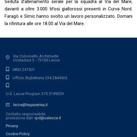
Seduta d’allenamento serale per la squadra al Via del Mare,
davanti a oltre 3.000 tifosi giallorossi presenti in Curva Nord.
Faragò e Simic hanno svolto un lavoro personalizzato. Domani
la rifinitura alle ore 18.00 al Via del Mare.
Via Colonnello Archimede
Costadura 3 - 73100 Lecce
0832.241501
Ufficio Biglietteria 334.2844565
U.S. Lecce Program 375.5199059
lecce@legaseriea.it
Contatto responsabile
protezione dati:
rpd@uslecce.it
Privacy
Cookie Policy