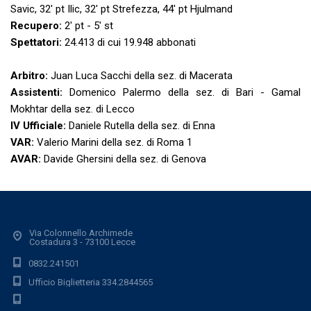
Savic, 32' pt Ilic, 32' pt Strefezza, 44' pt Hjulmand
Recupero:
2' pt - 5' st
Spettatori:
24.413 di cui 19.948 abbonati
Arbitro:
Juan Luca Sacchi della sez. di Macerata
Assistenti:
Domenico Palermo della sez. di Bari - Gamal
Mokhtar della sez. di Lecco
IV Ufficiale:
Daniele Rutella della sez. di Enna
VAR:
Valerio Marini della sez. di Roma 1
AVAR:
Davide Ghersini della sez. di Genova
Via Colonnello Archimede
Costadura 3 - 73100 Lecce
0832.241501
Ufficio Biglietteria 334.2844565