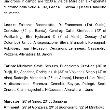
Giallorossi in campo alle 12:30 al Via del Mare per la 7ª giornata
di ritorno della Serie A TIM,
Lecce - Torino.
Questo il tabellino
del match:
Lecce:
Falcone, Baschirotto, Di Francesco (1'st Oudin),
Gonzalez (32' pt Banda), Gendrey, Gallo, Strefezza (42' st
Voelkerling), Blin, Hjulmand
© (8' st Maleh)
, Ceesay (1'st
Colombo), Umtiti. A disposizione: Bleve, Brancolini, Romagnoli,
Askildsen, Tuia, Helgason, Ceccaroni, Lemmens, Cassandro,
Pezzella. Allenatore: M. Baroni
Torino:
Milinkovic Savic, Schuurs, Buongiorno, Gravillon (36' st
Djidji), Ilic, Sanabria, Rodriguez
© (33' st Vojvoda)
, Singo (14' st
Aina), Radonjic, Miranchuk (36' st Adopo), Linetty (14' st Ricci).
A disposizione: Fiorenza, Gemello, Bayeye, Pellegri, Seck,
Gineitis, Ciammaglichella, N'Guessan. Allenatore: I. Juric
Marcatori:
20' pt Singo, 23' pt Sanabria
Ammoniti:
28' pt Gonzalez, 29' pt Buongiorno, 32' pt Milinkovic