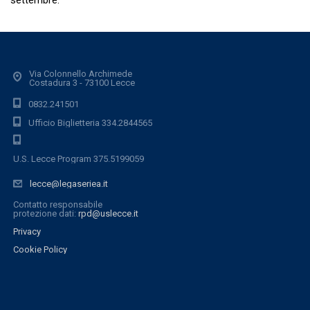
settembre.
Via Colonnello Archimede
Costadura 3 - 73100 Lecce
0832.241501
Ufficio Biglietteria 334.2844565
U.S. Lecce Program 375.5199059
lecce@legaseriea.it
Contatto responsabile
protezione dati:
rpd@uslecce.it
Privacy
Cookie Policy