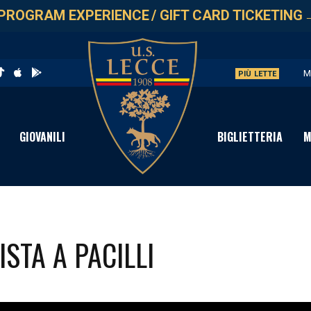
PROGRAM EXPERIENCE
/
GIFT CARD TICKETING
M
PIÙ LETTE
V
S
GIOVANILI
BIGLIETTERIA
M
C
D
ISTA A PACILLI