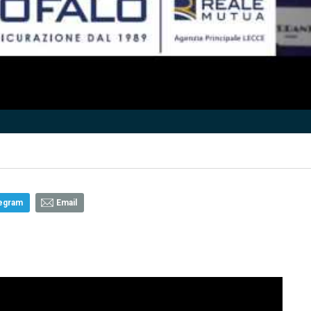
egram
Email