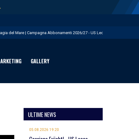
→
agia del Mare | Campagna Abbonamenti 2026/27 - US Lecce
isita istituzionale al Via del Mare - US Lecce
eduta pomeridiana a Martignano - US Lecce
ARKETING
GALLERY
essione Burnete - US Lecce
omani mattina test in famiglia con la Primavera - US Lecce
ULTIME NEWS
05.08.2026 19:20