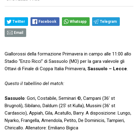
Twitter
Facebook
Whatsapp
Telegram
Email
Giallorossi della formazione Primavera in campo alle 11:00 allo
Stadio “Enzo Ricci” di Sassuolo (MO) per la gara valevole gli
Ottavi di Finale di Coppa Italia Primavera,
Sassuolo – Lecce
.
Questo il tabellino del match:
Sassuolo
: Gori, Costabile, Seminari ©, Campani (36’ st
Brugnoli), Sibilano, Daldum (25’ st Kulla), Mussini (36’ st
Cardascio), Appiah, Gila, Acatullo, Barry. A disposizione: Lungo,
Nyarko, Frangella, Amendola, Petito, De Dominicis, Tampieri,
Chiricallo. Allenatore: Emiliano Bigica