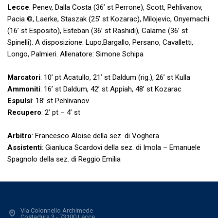
Lecce
: Penev, Dalla Costa (36’ st Perrone), Scott, Pehlivanov,
Pacia ©, Laerke, Staszak (25’ st Kozarac), Milojevic, Onyemachi
(16’ st Esposito), Esteban (36’ st Rashidi), Calame (36’ st
Spinelli). A disposizione: Lupo,Bargallo, Persano, Cavalletti,
Longo, Palmieri. Allenatore: Simone Schipa
Marcatori
: 10’ pt Acatullo, 21’ st Daldum (rig.), 26’ st Kulla
Ammoniti
: 16’ st Daldum, 42’ st Appiah, 48’ st Kozarac
Espulsi
: 18’ st Pehlivanov
Recupero
: 2’ pt – 4’ st
Arbitro
: Francesco Aloise della sez. di Voghera
Assistenti
: Gianluca Scardovi della sez. di Imola – Emanuele
Spagnolo della sez. di Reggio Emilia
Via Colonnello Archimede
Costadura 3 - 73100 Lecce