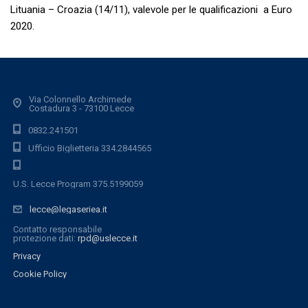
Lituania – Croazia (14/11), valevole per le qualificazioni a Euro
2020.
Via Colonnello Archimede
Costadura 3 - 73100 Lecce
0832.241501
Ufficio Biglietteria 334.2844565
U.S. Lecce Program 375.5199059
lecce@legaseriea.it
Contatto responsabile
protezione dati:
rpd@uslecce.it
Privacy
Cookie Policy