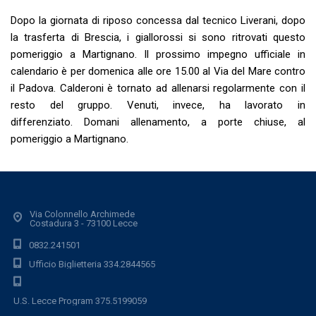
Dopo la giornata di riposo concessa dal tecnico Liverani, dopo
la trasferta di Brescia, i giallorossi si sono ritrovati questo
pomeriggio a Martignano. Il prossimo impegno ufficiale in
calendario è per domenica alle ore 15.00 al Via del Mare contro
il Padova. Calderoni è tornato ad allenarsi regolarmente con il
resto del gruppo. Venuti, invece, ha lavorato in
differenziato. Domani allenamento, a porte chiuse, al
pomeriggio a Martignano.
Via Colonnello Archimede
Costadura 3 - 73100 Lecce
0832.241501
Ufficio Biglietteria 334.2844565
U.S. Lecce Program 375.5199059