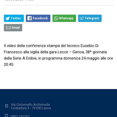
Twitter
Facebook
Whatsapp
Telegram
Email
Il video della conferenza stampa del tecnico Eusebio Di
Francesco alla vigilia della gara Lecce – Genoa, 38ª giornata
della Serie A Enilive, in programma domenica 24 maggio alle ore
20:45.
Via Colonnello Archimede
Costadura 3 - 73100 Lecce
0832.241501