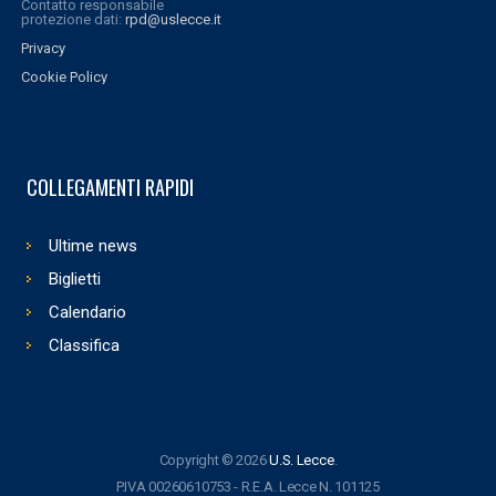
Contatto responsabile
protezione dati:
rpd@uslecce.it
Privacy
Cookie Policy
COLLEGAMENTI RAPIDI
Ultime news
Biglietti
Calendario
Classifica
Copyright © 2026
U.S. Lecce
.
P.IVA 00260610753 - R.E.A. Lecce N. 101125