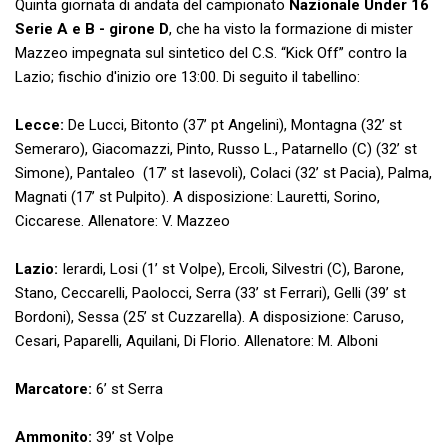
Quinta giornata di andata del campionato
Nazionale Under 16
Serie A e B - girone D
, che ha visto la formazione di mister
Mazzeo impegnata sul sintetico del C.S. “Kick Off” contro la
Lazio; fischio d'inizio ore 13:00. Di seguito il tabellino:
Lecce:
De Lucci, Bitonto (37’ pt Angelini), Montagna (32’ st
Semeraro), Giacomazzi, Pinto, Russo L., Patarnello (C) (32’ st
Simone), Pantaleo (17’ st Iasevoli), Colaci (32’ st Pacia), Palma,
Magnati (17’ st Pulpito). A disposizione: Lauretti, Sorino,
Ciccarese. Allenatore: V. Mazzeo
Lazio:
Ierardi, Losi (1’ st Volpe), Ercoli, Silvestri (C), Barone,
Stano, Ceccarelli, Paolocci, Serra (33’ st Ferrari), Gelli (39’ st
Bordoni), Sessa (25’ st Cuzzarella). A disposizione: Caruso,
Cesari, Paparelli, Aquilani, Di Florio. Allenatore: M. Alboni
Marcatore:
6’ st Serra
Ammonito:
39’ st Volpe