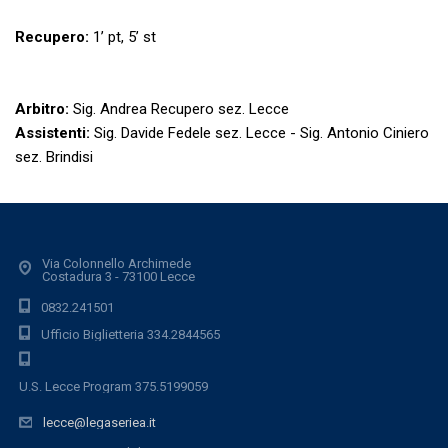
Recupero:
1’ pt, 5’ st
Arbitro:
Sig. Andrea Recupero sez. Lecce
Assistenti:
Sig. Davide Fedele sez. Lecce - Sig. Antonio Ciniero
sez. Brindisi
Via Colonnello Archimede
Costadura 3 - 73100 Lecce
0832.241501
Ufficio Biglietteria 334.2844565
U.S. Lecce Program 375.5199059
lecce@legaseriea.it