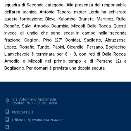
squadra di Seconda categoria. Alla presenza del responsabile
dell'area tecnica, Antonio Tesoro, mister Lerda ha schierato
questa formazione: Bleve, Kalombo, Brunetti, Martinez, Rullo,
Rosafio, Salvi, Amodio, Doumbia, Miccoli, Della Rocca. Questi,
invece, gli undici che sono scesi in campo nella seconda
frazione: Caglioni, Pino (27° Donida), Sacilotto, Abruzzese,
Lopez, Rosafio, Tundo, Papini, Cicerello, Persano, Bogliacino.
L'amichevole è terminata per 6 - 0, con reti di Della Rocca,
Amodio e Miccoli nel primo tempo e di Persano (2) e
Bogliacino. Per domani è prevista una doppia seduta.
Via Colonnello Archimede
Costadura 3 - 73100 Lecce
0832.241501
Ufficio Biglietteria 334.2844565