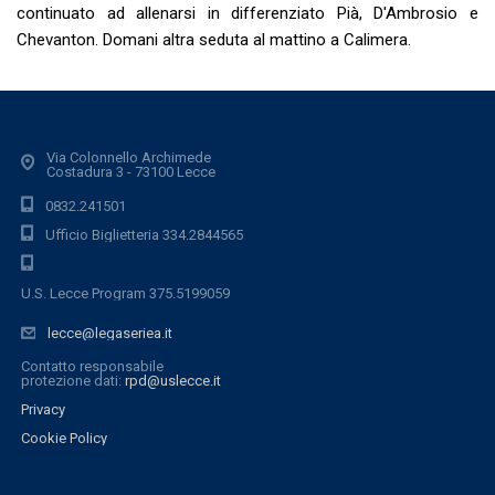
continuato ad allenarsi in differenziato Pià, D'Ambrosio e
Chevanton. Domani altra seduta al mattino a Calimera.
Via Colonnello Archimede
Costadura 3 - 73100 Lecce
0832.241501
Ufficio Biglietteria 334.2844565
U.S. Lecce Program 375.5199059
lecce@legaseriea.it
Contatto responsabile
protezione dati:
rpd@uslecce.it
Privacy
Cookie Policy