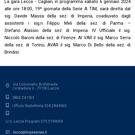
La gara Lecce - Cagliari, in programma sabato 6 gennaio 2024
alle ore 18:00, 19ª giornata della Serie A TIM, sarà diretta dal
sig. Davide Massa della sez. di Imperia, coadiuvato dagli
assistenti i sig.ri Filippo Meli della sez. di Parma –
Stefano Alassio della sez. di Imperia. IV Ufficiale il sig.
Niccolò Baroni della sez. di Firenze. Al VAR il sig. Marco Serra
della sez. di Torino; AVAR il sig. Marco Di Bello della sez. di
Brindisi.
Via Colonnello Archimede
Costadura 3 - 73100 Lecce
0832.241501
Ufficio Biglietteria 334.2844565
U.S. Lecce Program 375.5199059
lecce@legaseriea.it