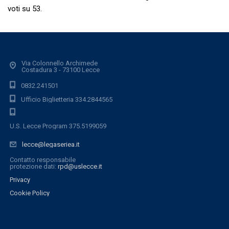
voti su 53.
Via Colonnello Archimede
Costadura 3 - 73100 Lecce
0832.241501
Ufficio Biglietteria 334.2844565
U.S. Lecce Program 375.5199059
lecce@legaseriea.it
Contatto responsabile
protezione dati:
rpd@uslecce.it
Privacy
Cookie Policy