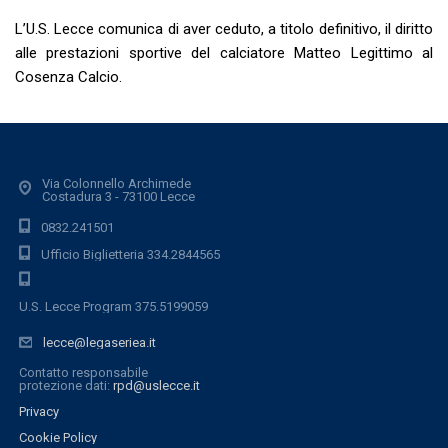
L’U.S. Lecce comunica di aver ceduto, a titolo definitivo, il diritto
alle prestazioni sportive del calciatore Matteo Legittimo al
Cosenza Calcio.
Via Colonnello Archimede
Costadura 3 - 73100 Lecce
0832.241501
Ufficio Biglietteria 334.2844565
U.S. Lecce Program 375.5199059
lecce@legaseriea.it
Contatto responsabile
protezione dati:
rpd@uslecce.it
Privacy
Cookie Policy