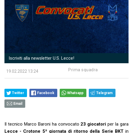
Iscriviti alla newsletter U.S. Lecce!
Prima squadra
19.02.2022 13:24
Twitter
Facebook
Whatsapp
Telegram
Email
Il tecnico Marco Baroni ha convocato
23 giocatori
per la gara
Lecce - Crotone 5ª
giornata di ritorno della Serie BKT
in