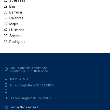
27. Strefezza
29. Blin
30. Barreca
33. Calabresi
37. Majer
42. Hjulmand
90. Asencio
99. Rodriguez
Via Colonnello Archimede
Costadura 3 - 73100 Lecce
0832.241501
Ufficio Biglietteria 334.2844565
U.S. Lecce Program 375.5199059
lecce@legaseriea.it