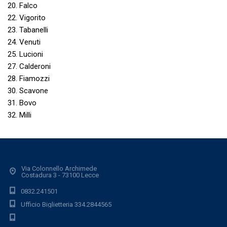
20. Falco
22. Vigorito
23. Tabanelli
24. Venuti
25. Lucioni
27. Calderoni
28. Fiamozzi
30. Scavone
31. Bovo
32. Milli
Via Colonnello Archimede
Costadura 3 - 73100 Lecce
0832.241501
Ufficio Biglietteria 334.2844565