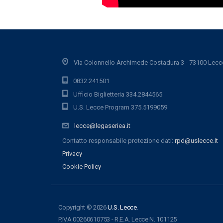
Via Colonnello Archimede Costadura 3 - 73100 Lecc
0832.241501
Ufficio Biglietteria 334.2844565
U.S. Lecce Program 375.5199059
lecce@legaseriea.it
Contatto responsabile protezione dati:
rpd@uslecce.it
Privacy
Cookie Policy
Copyright © 2026
U.S. Lecce
.
P.IVA 00260610753 - R.E.A. Lecce N. 101125