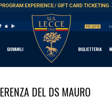
PROGRAM EXPERIENCE
/
GIFT CARD TICKETING
L
PIÙ LETTE
P
C
GIOVANILI
BIGLIETTERIA
M
S
P
FERENZA DEL DS MAURO