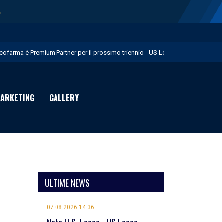
→
icofarma è Premium Partner per il prossimo triennio - US Lecce
rimo allenamento in giallorosso per Geubbels - US Lecce
essione Früchtl - US Lecce
ARKETING
GALLERY
eduta mattutina a Martignano - US Lecce
uglia in Food è Premium Partner per il prossimo biennio - US Lecce
ULTIME NEWS
07.08.2026 14:36