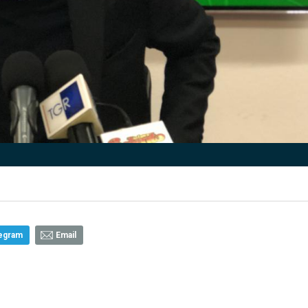
egram
Email