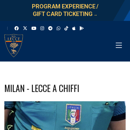
PROGRAM EXPERIENCE
/
GIFT CARD TICKETING
→
MILAN - LECCE A CHIFFI