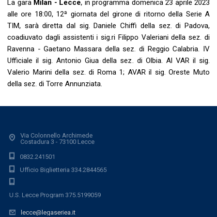
La gara
Milan - Lecce
, in programma domenica 23 aprile 2023
alle ore 18:00, 12ª giornata del girone di ritorno della Serie A
TIM, sarà diretta dal sig. Daniele Chiffi della sez. di Padova,
coadiuvato dagli assistenti i sig.ri Filippo Valeriani della sez. di
Ravenna - Gaetano Massara della sez. di Reggio Calabria. IV
Ufficiale il sig. Antonio Giua della sez. di Olbia. Al VAR il sig.
Valerio Marini della sez. di Roma 1; AVAR il sig. Oreste Muto
della sez. di Torre Annunziata.
Via Colonnello Archimede
Costadura 3 - 73100 Lecce
0832.241501
Ufficio Biglietteria 334.2844565
U.S. Lecce Program 375.5199059
lecce@legaseriea.it