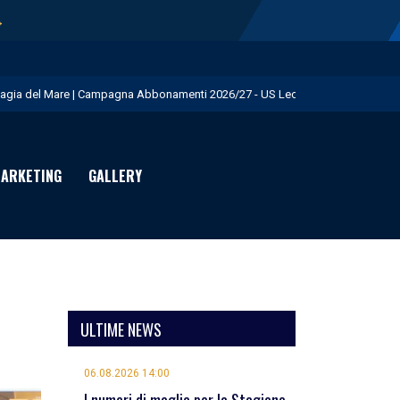
→
agia del Mare | Campagna Abbonamenti 2026/27 - US Lecce
.S. Lecce e adidas presentano il nuovo Away Kit - US Lecce
icofarma è Premium Partner per il prossimo triennio - US Lecce
ARKETING
GALLERY
rimo allenamento in giallorosso per Geubbels - US Lecce
eduta mattutina a Martignano - US Lecce
ULTIME NEWS
06.08.2026 14:00