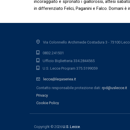
incoraggiato e spronato i giallorossi, attesi saba
in differenziato Felici, Paganini e Falco. Domani è i
Via Colonnello Archimede Costadura 3 - 73100 Lecc
0832.241501
Ufficio Biglietteria 334.2844565
U.S. Lecce Program 375.5199059
lecce@legaseriea.it
Contatto responsabile protezione dati:
rpd@uslecce.it
Privacy
Cookie Policy
Copyright © 2026
U.S. Lecce
.