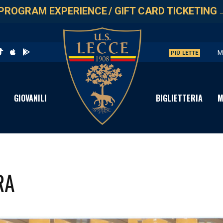
PROGRAM EXPERIENCE
/
GIFT CARD TICKETING
M
PIÙ LETTE
U
L
GIOVANILI
BIGLIETTERIA
M
P
S
RA