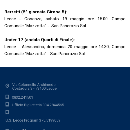
Berretti (5^ giornata Girone 5):
Lecce - Cosenza, sabato 19 maggio ore 15.00, Campo
Comunale "Mazzotta" - San Pancrazio Sal.
Under 17 (andata Quarti di Finale):
Lecce - Alessandria, domenica 20 maggio ore 14.30, Campo
Comunale "Mazzotta" - San Pancrazio Sal.
Via Colonnello Archimede
Costadura 3 - 73100 Lecce
0832.241501
Ufficio Biglietteria 334.2844565
U.S. Lecce Program 375.5199059