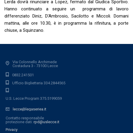
Lerda dovrà rinunciare a Lopez, fermato dal Giudica Sportivo.
Hanno continuato a seguire un programma di lavoro
differenziato Diniz, D'Ambrosio, Sacilotto e Miccoli. Domani
mattina, alle ore 10.30, è in programma la rifinitura, a porte
chiuse, a Squinzano.
Via Colonnello Archimede
Costadura 3 - 73100 Lecce
0832.241501
Ufficio Biglietteria 334.2844565
U.S. Lecce Program 375.5199059
lecce@legaseriea.it
Contatto responsabile
protezione dati:
rpd@uslecce.it
Privacy