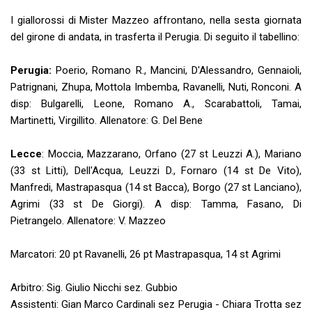
I giallorossi di Mister Mazzeo affrontano, nella sesta giornata
del girone di andata, in trasferta il Perugia. Di seguito il tabellino:
Perugia:
Poerio, Romano R., Mancini, D'Alessandro, Gennaioli,
Patrignani, Zhupa, Mottola Imbemba, Ravanelli, Nuti, Ronconi. A
disp: Bulgarelli, Leone, Romano A., Scarabattoli, Tamai,
Martinetti, Virgillito. Allenatore: G. Del Bene
Lecce
: Moccia, Mazzarano, Orfano (27 st Leuzzi A.), Mariano
(33 st Litti), Dell'Acqua, Leuzzi D., Fornaro (14 st De Vito),
Manfredi, Mastrapasqua (14 st Bacca), Borgo (27 st Lanciano),
Agrimi (33 st De Giorgi). A disp: Tamma, Fasano, Di
Pietrangelo. Allenatore: V. Mazzeo
Marcatori: 20 pt Ravanelli, 26 pt Mastrapasqua, 14 st Agrimi
Arbitro: Sig. Giulio Nicchi sez. Gubbio
Assistenti: Gian Marco Cardinali sez Perugia - Chiara Trotta sez