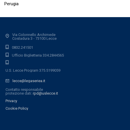
Perugia
Via Colonnello Archimede
Costadura 3 - 73100 Lecce
0832.241501
Ufficio Biglietteria 334.2844565
U.S. Lecce Program 375.5199059
lecce@legaseriea.it
Contatto responsabile
protezione dati:
rpd@uslecce.it
Privacy
Cookie Policy