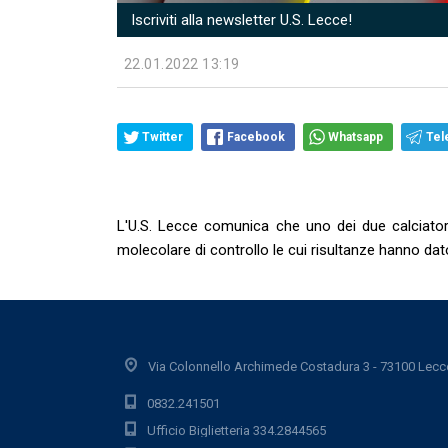
Iscriviti alla newsletter U.S. Lecce!
22.01.2022 13:19
Twitter
Facebook
Whatsapp
Tel
L'U.S. Lecce comunica che uno dei due calciatori r
molecolare di controllo le cui risultanze hanno dat
Via Colonnello Archimede Costadura 3 - 73100 Lecc
0832.241501
Ufficio Biglietteria 334.2844565