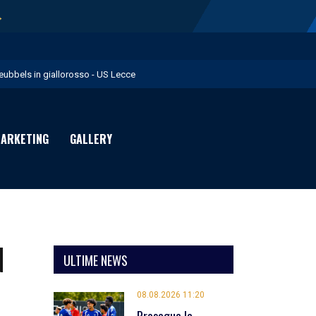
→
eubbels in giallorosso - US Lecce
e visite mediche di Willem Geubbels - US Lecce
ratravel è Premium Partner per la stagione 2026/27 - US Lecce
ARKETING
GALLERY
michevole con il Monopoli in programma domenica - US Lecce
rimavera 1: Flies in giallorosso - US Lecce
N
ULTIME NEWS
08.08.2026 11:20