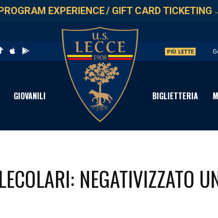
PROGRAM EXPERIENCE
/
GIFT CARD TICKETING
G
PIÙ LETTE
L
A
GIOVANILI
BIGLIETTERIA
M
A
P
LECOLARI: NEGATIVIZZATO U