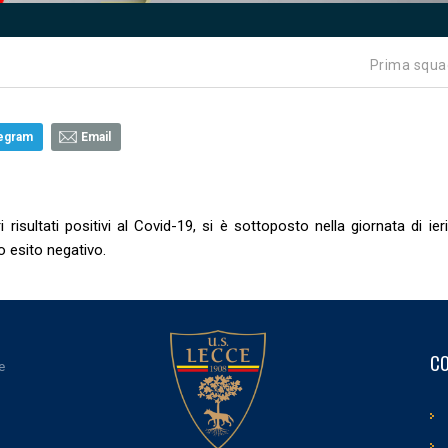
Prima squa
egram
Email
isultati positivi al Covid-19, si è sottoposto nella giornata di ier
o esito negativo.
CO
e