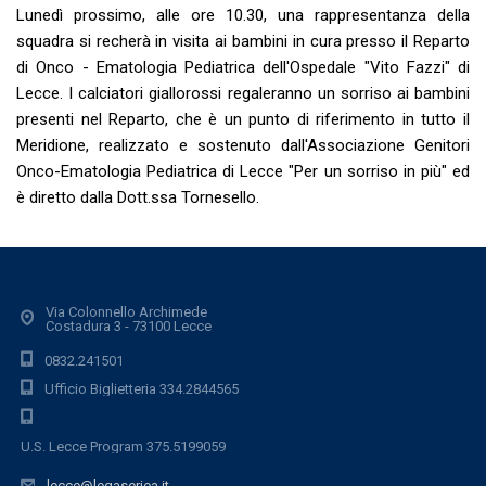
Lunedì prossimo, alle ore 10.30, una rappresentanza della
squadra si recherà in visita ai bambini in cura presso il Reparto
di Onco - Ematologia Pediatrica dell'Ospedale "Vito Fazzi" di
Lecce. I calciatori giallorossi regaleranno un sorriso ai bambini
presenti nel Reparto, che è un punto di riferimento in tutto il
Meridione, realizzato e sostenuto dall'Associazione Genitori
Onco-Ematologia Pediatrica di Lecce "Per un sorriso in più" ed
è diretto dalla Dott.ssa Tornesello.
Via Colonnello Archimede
Costadura 3 - 73100 Lecce
0832.241501
Ufficio Biglietteria 334.2844565
U.S. Lecce Program 375.5199059
lecce@legaseriea.it