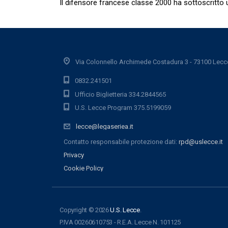
Il difensore francese classe 2000 ha sottoscritto 
Via Colonnello Archimede Costadura 3 - 73100 Lecc
0832.241501
Ufficio Biglietteria 334.2844565
U.S. Lecce Program 375.5199059
lecce@legaseriea.it
Contatto responsabile protezione dati:
rpd@uslecce.it
Privacy
Cookie Policy
Copyright © 2026
U.S. Lecce
.
P.IVA 00260610753 - R.E.A. Lecce N. 101125