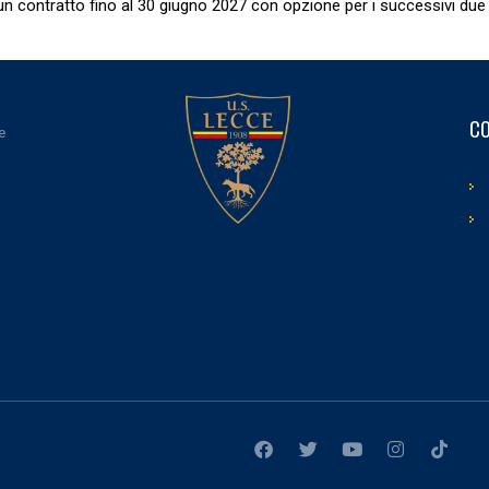
un contratto fino al 30 giugno 2027 con opzione per i successivi due 
CO
e