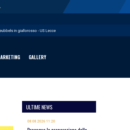
→
eubbels in giallorosso - US Lecce
e visite mediche di Willem Geubbels - US Lecce
ratravel è Premium Partner per la stagione 2026/27 - US Lecce
ARKETING
GALLERY
michevole con il Monopoli in programma domenica - US Lecce
rimavera 1: Flies in giallorosso - US Lecce
ULTIME NEWS
08.08.2026 11:20