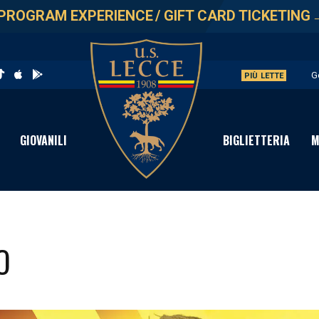
PROGRAM EXPERIENCE
/
GIFT CARD TICKETING
G
PIÙ LETTE
L
A
GIOVANILI
BIGLIETTERIA
M
A
P
O