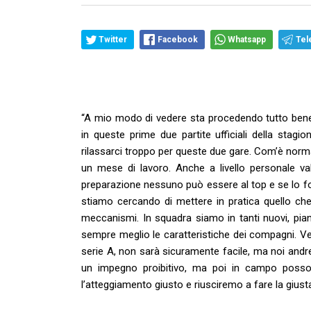
Twitter
Facebook
Whatsapp
Tel
“A mio modo di vedere sta procedendo tutto bene 
in queste prime due partite ufficiali della sta
rilassarci troppo per queste due gare. Com’è norma
un mese di lavoro. Anche a livello personale v
preparazione nessuno può essere al top e se lo fos
stiamo cercando di mettere in pratica quello che
meccanismi. In squadra siamo in tanti nuovi, pi
sempre meglio le caratteristiche dei compagni. Ve
serie A, non sarà sicuramente facile, ma noi andre
un impegno proibitivo, ma poi in campo posso
l’atteggiamento giusto e riusciremo a fare la giu