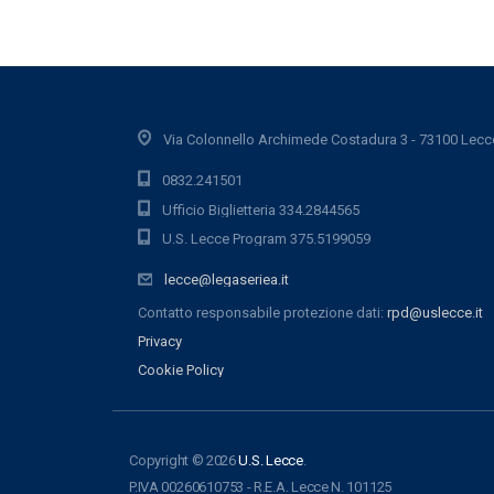
Via Colonnello Archimede Costadura 3 - 73100 Lecc
0832.241501
Ufficio Biglietteria 334.2844565
U.S. Lecce Program 375.5199059
lecce@legaseriea.it
Contatto responsabile protezione dati:
rpd@uslecce.it
Privacy
Cookie Policy
Copyright © 2026
U.S. Lecce
.
P.IVA 00260610753 - R.E.A. Lecce N. 101125