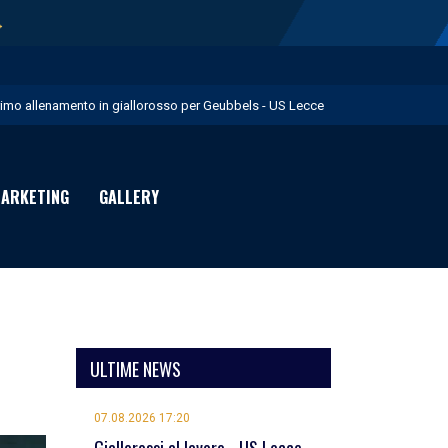
→
rimo allenamento in giallorosso per Geubbels - US Lecce
essione Früchtl - US Lecce
eduta mattutina a Martignano - US Lecce
ARKETING
GALLERY
 numeri di maglia per la Stagione Sportiva 2026/27 - US Lecce
uglia in Food è Premium Partner per il prossimo biennio - US Lecce
ULTIME NEWS
07.08.2026 17:20