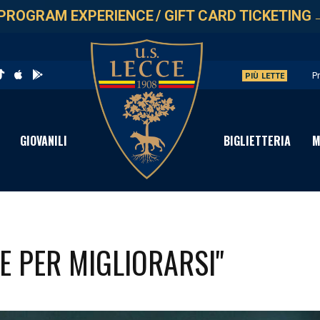
PROGRAM EXPERIENCE
/
GIFT CARD TICKETING
P
PIÙ LETTE
C
S
GIOVANILI
BIGLIETTERIA
M
I
P
E PER MIGLIORARSI"