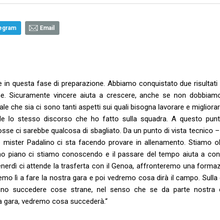
egram
Email
in questa fase di preparazione. Abbiamo conquistato due risultati p
gione. Sicuramente vincere aiuta a crescere, anche se non dobbiam
le che sia ci sono tanti aspetti sui quali bisogna lavorare e miglior
ale lo stesso discorso che ho fatto sulla squadra. A questo punt
se ci sarebbe qualcosa di sbagliato. Da un punto di vista tecnico – 
 mister Padalino ci sta facendo provare in allenamento. Stiamo ol
ano piano ci stiamo conoscendo e il passare del tempo aiuta a co
nerdì ci attende la trasferta con il Genoa, affronteremo una formaz
mo lì a fare la nostra gara e poi vedremo cosa dirà il campo. Sulla 
no succedere cose strane, nel senso che se da parte nostra 
sta gara, vedremo cosa succederà.“