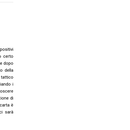
ositivi
o certo
are dopo
o della
tattico
iando i
noscere
ione di
carta è
ci sarà