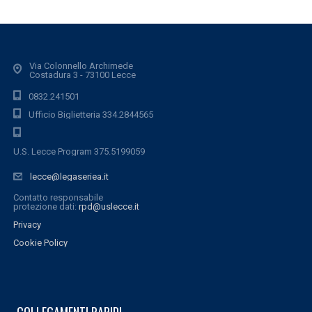
Via Colonnello Archimede
Costadura 3 - 73100 Lecce
0832.241501
Ufficio Biglietteria 334.2844565
U.S. Lecce Program 375.5199059
lecce@legaseriea.it
Contatto responsabile
protezione dati:
rpd@uslecce.it
Privacy
Cookie Policy
COLLEGAMENTI RAPIDI