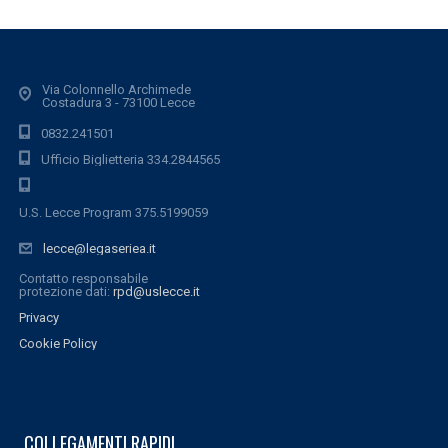
Via Colonnello Archimede
Costadura 3 - 73100 Lecce
0832.241501
Ufficio Biglietteria 334.2844565
U.S. Lecce Program 375.5199059
lecce@legaseriea.it
Contatto responsabile
protezione dati:
rpd@uslecce.it
Privacy
Cookie Policy
COLLEGAMENTI RAPIDI