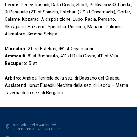
Lecce:
Penev, Rashidi, Dalla Costa, Scott, Pehlivanov ©, Laerke,
Di Pasquale (21’ st Spinelli), Esteban (27’ st Onyemachi), Gorter,
Calame, Kozarac. A disposizione: Lupo, Pacia, Persano,
Skovgaard, Buzzerio, Specchia, Piccinno, Mariano, Palmieri.
Allenatore: Simone Schipa
Marcatori:
21’ st Esteban, 48’ st Onyemachi
Ammoniti:
8’ st Buonaiuto, 41’ st Dalla Costa, 41’ st Villa
Recupero:
5’ st
Arbitro:
Andrea Terribile della sez. di Bassano del Grappa
Assistenti:
lonut Eusebiu Nechita della sez. di Lecco – Mattia
Taverna della sez. di Bergamo
Via Colonnello Archimede
Costadura 3 - 73100 Lecce