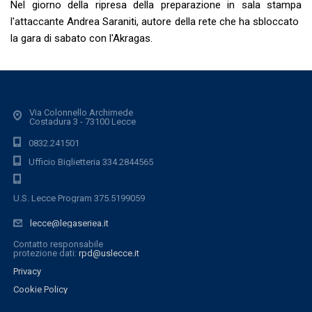
Nel giorno della ripresa della preparazione in sala stampa
l'attaccante Andrea Saraniti, autore della rete che ha sbloccato
la gara di sabato con l'Akragas.
Via Colonnello Archimede
Costadura 3 - 73100 Lecce
0832.241501
Ufficio Biglietteria 334.2844565
U.S. Lecce Program 375.5199059
lecce@legaseriea.it
Contatto responsabile
protezione dati:
rpd@uslecce.it
Privacy
Cookie Policy