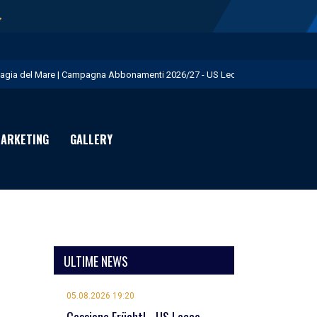
→
agia del Mare | Campagna Abbonamenti 2026/27 - US Lecce
.S. Lecce e adidas presentano il nuovo Home Kit - US Lecce
isita istituzionale al Via del Mare - US Lecce
ARKETING
GALLERY
eduta pomeridiana a Martignano - US Lecce
essione Burnete - US Lecce
ULTIME NEWS
05.08.2026 19:20