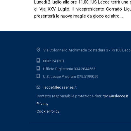
Lunedì 2 luglio alle ore 11.00 l’US Lecce terrà un
di Via XXV Luglio. Il vicepresidente Corrado Lig
presenterà le nuove maglie da gioco ed altro….
Via Colonnello Archimede Costadura 3 - 73100 Lecc
0832.241501
Ufficio Biglietteria 334.2844565
U.S. Lecce Program 375.5199059
lecce@legaseriea.it
Contatto responsabile protezione dati:
rpd@uslecce.it
Privacy
Cookie Policy