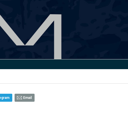
egram
Email