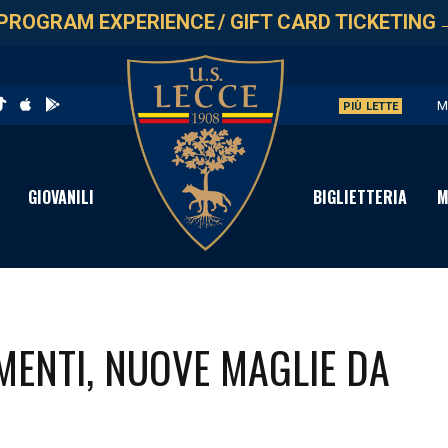
PROGRAM EXPERIENCE
/
GIFT CARD TICKETING
M
PIÙ LETTE
U
V
GIOVANILI
BIGLIETTERIA
M
S
C
ENTI, NUOVE MAGLIE DA