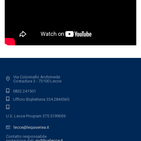
Via Colonnello Archimede
Costadura 3 - 73100 Lecce
0832.241501
Ufficio Biglietteria 334.2844565
U.S. Lecce Program 375.5199059
lecce@legaseriea.it
Contatto responsabile
protezione dati:
rpd@uslecce.it