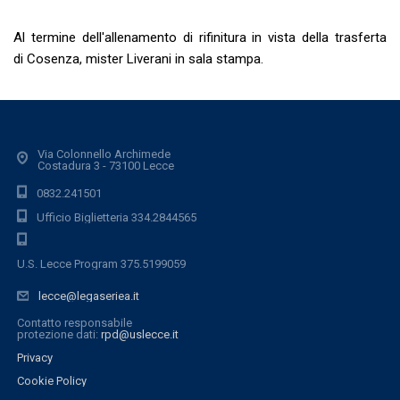
Al termine dell'allenamento di rifinitura in vista della trasferta
di Cosenza, mister Liverani in sala stampa.
Via Colonnello Archimede
Costadura 3 - 73100 Lecce
0832.241501
Ufficio Biglietteria 334.2844565
U.S. Lecce Program 375.5199059
lecce@legaseriea.it
Contatto responsabile
protezione dati:
rpd@uslecce.it
Privacy
Cookie Policy