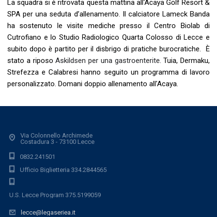
La squadra si è ritrovata questa mattina all'Acaya Golf Resort &
SPA per una seduta d’allenamento. Il calciatore Lameck Banda
ha sostenuto le visite mediche presso il Centro Biolab di
Cutrofiano e lo Studio Radiologico Quarta Colosso di Lecce e
subito dopo è partito per il disbrigo di pratiche burocratiche. È
stato a riposo
Askildsen per una gastroenterite.
Tuia, Dermaku,
Strefezza e Calabresi hanno seguito un programma di lavoro
personalizzato. Domani doppio allenamento all'Acaya.
Via Colonnello Archimede
Costadura 3 - 73100 Lecce
0832.241501
Ufficio Biglietteria 334.2844565
U.S. Lecce Program 375.5199059
lecce@legaseriea.it