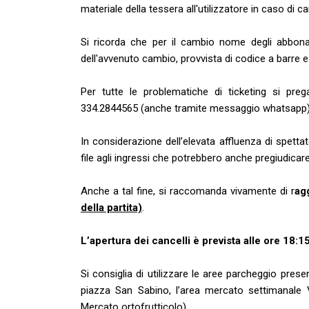
materiale della tessera all'utilizzatore in caso di c
Si ricorda che per il cambio nome degli abbonam
dell'avvenuto cambio, provvista di codice a barre e
Per tutte le problematiche di ticketing si prega
334.2844565 (anche tramite messaggio whatsapp) e
In considerazione dell’elevata affluenza di spettato
file agli ingressi che potrebbero anche pregiudicare l
Anche a tal fine, si raccomanda vivamente di r
ag
della partita)
.
L’apertura dei cancelli è prevista alle ore 18:15
Si consiglia di utilizzare le aree parcheggio pre
piazza San Sabino, l’area mercato settimanale V
Mercato ortofrutticolo).