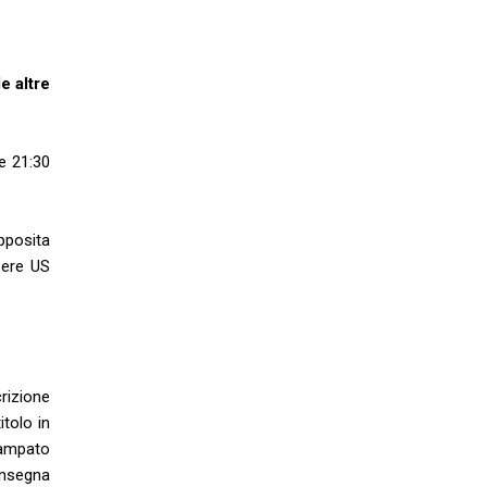
e altre
re 21:30
pposita
sere US
rizione
itolo in
tampato
onsegna