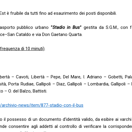
t è fruibile da tutti fino ad esaurimento dei posti disponibili.
trasporto pubblico urbano
“
Stadio in Bus
”
gestita da S.G.M., con 
 Lecce–San Cataldo e via Don Gaetano Quarta.
n frequenza di 10 minuti)
.
ibertà – Cavoti, Libertà – Pepe, Del Mare, I. Adriano – Gobetti, Pal
ità, Porta Rudiae, Gallipoli – Diaz, Gallipoli – Lombardia, Gallipoli 
o – O. del Balzo, Battisti.
t/archivio-news/item/877-stadio-con-il-bus
to il possesso di un documento d’identità valido, da esibire ai varchi
nde consentire agli addetti al controllo di verificare la corrispond