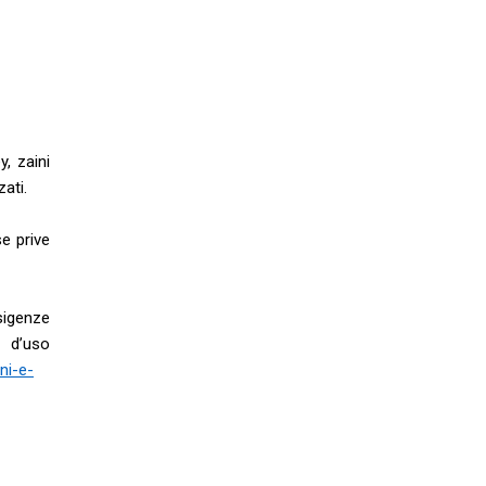
y, zaini
ati.
se prive
sigenze
d’uso
ni-e-