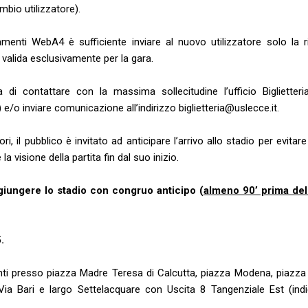
ambio utilizzatore).
enti WebA4 è sufficiente inviare al nuovo utilizzatore solo la r
 valida esclusivamente per la gara.
 di contattare con la massima sollecitudine l’ufficio Biglietteria
/o inviare comunicazione all’indirizzo
biglietteria@uslecce.it
.
ri, il pubblico è invitato ad anticipare l’arrivo allo stadio per evitar
a visione della partita fin dal suo inizio.
giungere lo stadio con congruo anticipo (
almeno 90’ prima dell
.
senti presso piazza Madre Teresa di Calcutta, piazza Modena, piazza 
ia Bari e largo Settelacquare con Uscita 8 Tangenziale Est (indi