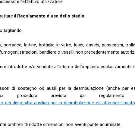
 accesso e l’effettivo utilizzatore.
pettare il
Regolamento d’uso dello stadio
.
o tagliando.
 borracce, lattine, bottiglie in vetro, laser, caschi, passeggini, trolle
fumogeni,striscioni, bandiere o vessilli non precedentemente autorizz
ere introdotte e/o vendute all’interno dell’impianto esclusivamente 
cessori di sostegno od ausili per la deambulazione (anche per e
iva procedura prevista dal regolamento 
o-dei-dispositivi-ausiliari-per-la-deambulazione-es-stampelle-basto
nte ombrelli di ridotte dimensioni non aventi punte acuminate.