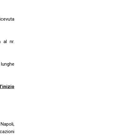
icevuta
 al nr.
e lunghe
’inizio
Napoli,
cazioni