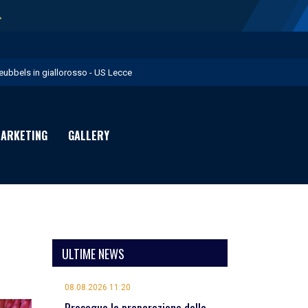
→
eubbels in giallorosso - US Lecce
e visite mediche di Willem Geubbels - US Lecce
ratravel è Premium Partner per la stagione 2026/27 - US Lecce
ARKETING
GALLERY
michevole con il Monopoli in programma domenica - US Lecce
rimavera 1: Flies in giallorosso - US Lecce
ULTIME NEWS
08.08.2026 11:20