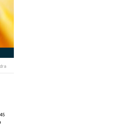
dra
:45
a