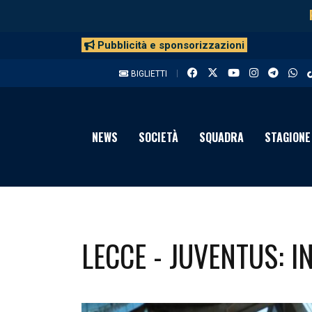
Pubblicità e sponsorizzazioni
BIGLIETTI
NEWS
SOCIETÀ
SQUADRA
STAGIONE
LECCE - JUVENTUS: IN