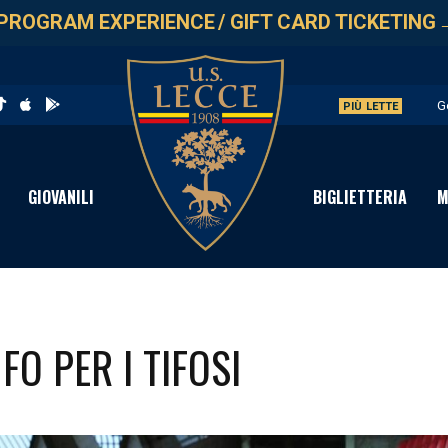
PROGRAM EXPERIENCE
/
GIFT CARD TICKETING
G
PIÙ LETTE
L
A
GIOVANILI
BIGLIETTERIA
M
A
P
FO PER I TIFOSI