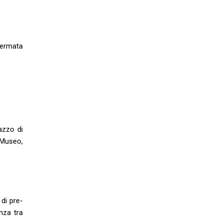
fermata
azzo di
– Museo,
 di pre-
enza tra