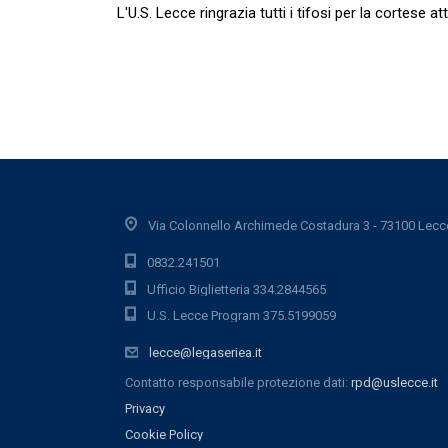
L'U.S. Lecce ringrazia tutti i tifosi per la cortese 
Via Colonnello Archimede Costadura 3 - 73100 Lecc
0832.241501
Ufficio Biglietteria 334.2844565
U.S. Lecce Program 375.5199059
lecce@legaseriea.it
Contatto responsabile protezione dati:
rpd@uslecce.it
Privacy
Cookie Policy