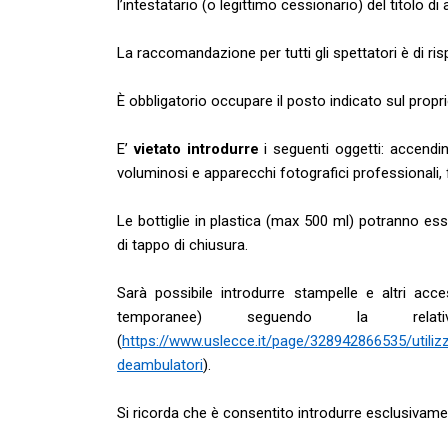
l’intestatario (o legittimo cessionario) del titolo di
La raccomandazione per tutti gli spettatori è di ris
È obbligatorio occupare il posto indicato sul propri
E’
vietato introdurre
i seguenti oggetti: accendini,
voluminosi e apparecchi fotografici professionali, 
Le bottiglie in plastica (max 500 ml) potranno ess
di tappo di chiusura.
Sarà possibile introdurre stampelle e altri ac
temporanee) seguendo la relat
(
https://www.uslecce.it/page/328942866535/utilizz
deambulatori
).
Si ricorda che è consentito introdurre esclusivame