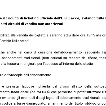
il circuito di ticketing ufficiale dell’U.S. Lecce, evitando tutte l
 altri circuiti di vendita non autorizzati.
litati alla vendita dei biglietti e saranno attivi dalle ore 18:15 alle o
Cambio Utilizzatori”.
rda che anche nel caso di cessione dell'abbonamento (seguendo l’a
i abbonamenti tradizionali (non caricati su tessere del tifoso, tes
la tessera in originale per l’accesso all’interno dello stadio.
are o fotocopie dell'abbonamento.
prevista, laddove richiesta dal tifoso all’atto della sottosc
mento tradizionale (cd. WEBA4) che permette di poter utilizzare il t
evitando gli eventuali disagi legati all’abbonamento tradizionale s
di codice a barre danneggiato, smarrimento del titolo, obbligo di c