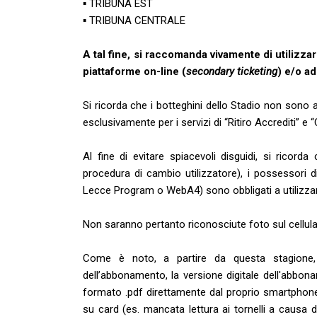
▪ TRIBUNA EST
▪ TRIBUNA CENTRALE
A tal fine, si raccomanda vivamente di utilizzare 
piattaforme on-line (
secondary ticketing
) e/o ad
Si ricorda che i botteghini dello Stadio non sono abi
esclusivamente per i servizi di “Ritiro Accrediti” e “
Al fine di evitare spiacevoli disguidi, si rico
procedura di cambio utilizzatore), i possessori d
Lecce Program o WebA4) sono obbligati a utilizzare 
Non saranno pertanto riconosciute foto sul cellul
Come è noto, a partire da questa stagione, è 
dell’abbonamento, la versione digitale dell'abbona
formato .pdf direttamente dal proprio smartphone 
su card (es. mancata lettura ai tornelli a causa 