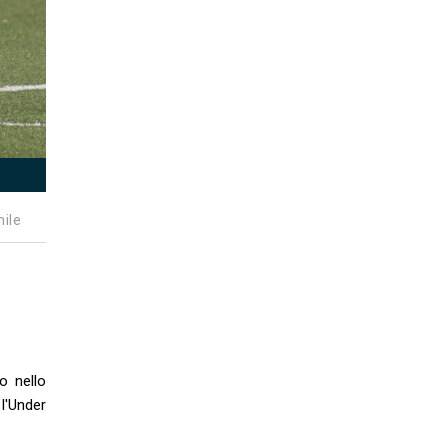
nile
o nello
 l'Under