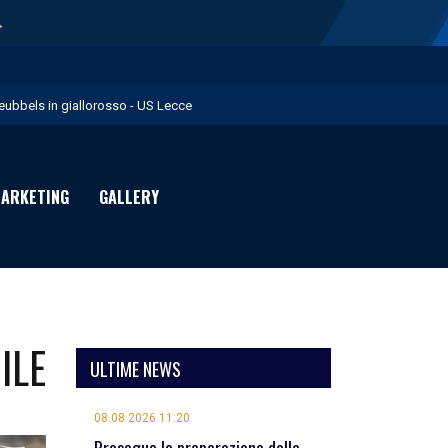
→
eubbels in giallorosso - US Lecce
e visite mediche di Willem Geubbels - US Lecce
ratravel è Premium Partner per la stagione 2026/27 - US Lecce
ARKETING
GALLERY
michevole con il Monopoli in programma domenica - US Lecce
rimavera 1: Flies in giallorosso - US Lecce
ILE
ULTIME NEWS
08.08.2026 11:20