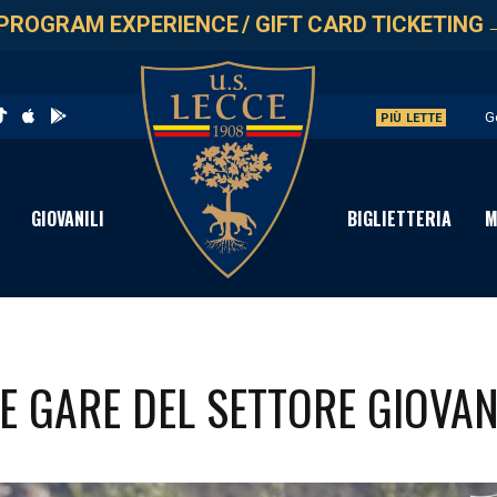
PROGRAM EXPERIENCE
/
GIFT CARD TICKETING
G
PIÙ LETTE
L
A
GIOVANILI
BIGLIETTERIA
M
A
P
 GARE DEL SETTORE GIOVAN