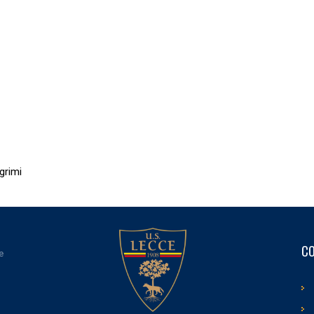
grimi
CO
e