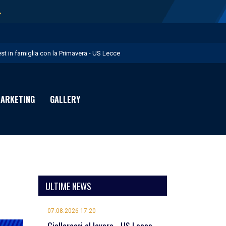
→
est in famiglia con la Primavera - US Lecce
upo in Nazionale per i Giochi del Mediterraneo - US Lecce
eubbels in giallorosso - US Lecce
ARKETING
GALLERY
e visite mediche di Willem Geubbels - US Lecce
ratravel è Premium Partner per la stagione 2026/27 - US Lecce
ULTIME NEWS
07.08.2026 17:20