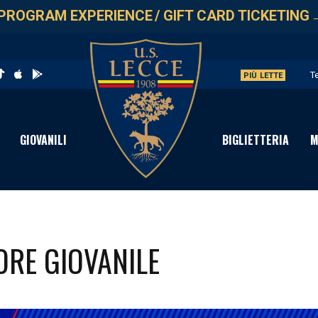
PROGRAM EXPERIENCE
/
GIFT CARD TICKETING
T
PIÙ LETTE
L
G
GIOVANILI
BIGLIETTERIA
M
L
A
TORE GIOVANILE