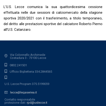
L’U.S. Lecce comunica la sua quattordicesima cessione
effettuata nelle due sessioni di calciomercato della stagione
sportiva 2020/2021 con il trasferimento, a titolo temporaneo,
del diritto alle prestazioni sportive del calciatore Roberto Pierno
all’U.S. Catanzaro.
Via Colonnello Archimede
Costadura 3 - 73100 Lecce
0832.241501
Ufficio Biglietteria 334.2844565
U.S. Lecce Program 375.5199059
lecce@legaseriea.it
Contatto responsabile
protezione dati:
rpd@uslecce.it