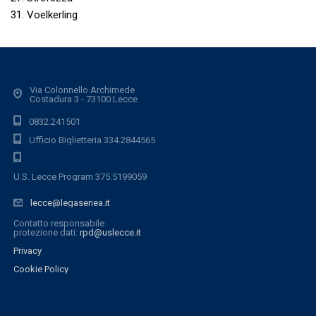
31. Voelkerling
Via Colonnello Archimede
Costadura 3 - 73100 Lecce
0832.241501
Ufficio Biglietteria 334.2844565
U.S. Lecce Program 375.5199059
lecce@legaseriea.it
Contatto responsabile
protezione dati:
rpd@uslecce.it
Privacy
Cookie Policy