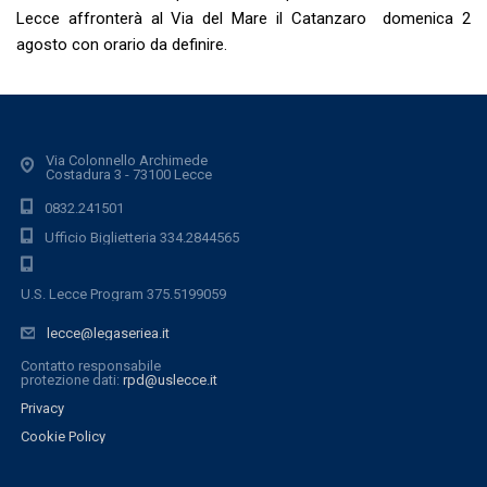
Lecce affronterà al Via del Mare il Catanzaro domenica 2
agosto con orario da definire.
Via Colonnello Archimede
Costadura 3 - 73100 Lecce
0832.241501
Ufficio Biglietteria 334.2844565
U.S. Lecce Program 375.5199059
lecce@legaseriea.it
Contatto responsabile
protezione dati:
rpd@uslecce.it
Privacy
Cookie Policy